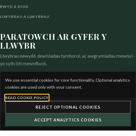
BWYD A DIOD
LLWYBRAU A LLWYBRAU
PARATOWCH AR GYFER Y
LLWYBR
Llwybrau newydd, dewisiadau tymhorol, ac awgrymiadau mewnol -
yn syth i'ch mewnflwch.
CYFEIRIAD E-BOST
COOKIE
We use essential cookies for core functionality. Optional analytics
PREFERENCES
cookies are used only with your consent.
READ COOKIE POLICY
TANYSGRIFIO
REJECT OPTIONAL COOKIES
You can unsubscribe at any time. See our privacy and cookie
ACCEPT ANALYTICS COOKIES
pages for details.