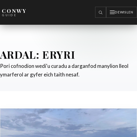
CONWY
DEWISLEN
CHWILIO
GUIDE
ARDAL:
ERYRI
Pori cofnodion wedi'u curadu a darganfod manylion lleol
ymarferol ar gyfer eich taith nesaf.