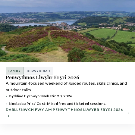
FAMILY
DIGWYDDIAD
Penwythnos Llwybr Eryri 2026
A mountain-focused weekend of guided routes, skills clinics, and
outdoor talks.
Dyddiad Cychwyn: Mehefin 20, 2026
Nodiadau Pris / Cost: Mixed free and ticketed sessions.
DARLLENWCH FWY AM PENWYTHNOS LLWYBR ERYRI 2026
→