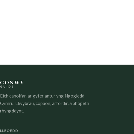
CONWY
GUIDE
Eich canolfan ar gyfer antur yng Ngogledd
Cymru. Llwybrau, copaon, arfordir, a phopeth
rhyngddynt.
LLEOEDD