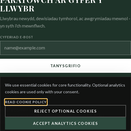
LLWYBR
Llwybrau newydd, dewisiadau tymhorol, ac awgrymiadau mewnol -
yn syth i'ch mewnflwch.
CYFEIRIAD E-BOST
TANYSGRIFIO
You can unsubscribe at any time. See our privacy and cookie
COOKIE
We use essential cookies for core functionality. Optional analytics
pages for details.
PREFERENCES
cookies are used only with your consent.
READ COOKIE POLICY
© 2026 CONWY GUIDE.
REJECT OPTIONAL COOKIES
CYSWLLT
|
COOKIES
|
PREIFATRWYDD
|
HYGYRCHEDD
|
LEGAL
|
COOKIE SETTINGS
ACCEPT ANALYTICS COOKIES