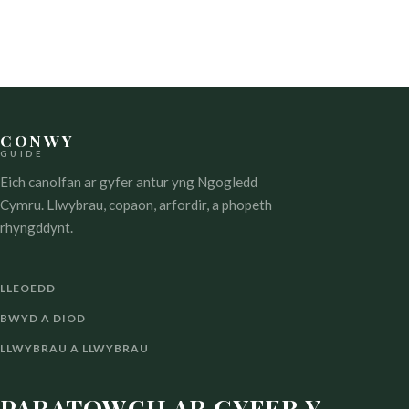
COFNOD
CONWY
GUIDE
Eich canolfan ar gyfer antur yng Ngogledd
Cymru. Llwybrau, copaon, arfordir, a phopeth
rhyngddynt.
LLEOEDD
BWYD A DIOD
LLWYBRAU A LLWYBRAU
PARATOWCH AR GYFER Y