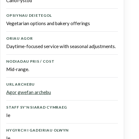
Canol-ystod
OPSIYNAU DEIETEGOL
Vegetarian options and bakery offerings
ORIAU AGOR
Daytime-focused service with seasonal adjustments.
NODIADAU PRIS / COST
Mid-range.
URL ARCHEBU
Agor gwefan archebu
STAFF SY'N SIARAD CYMRAEG
Ie
HYGYRCH I GADEIRIAU OLWYN
Ie