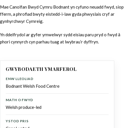
Mae Canolfan Bwyd Cymru Bodnant yn cyfuno neuadd fwyd, siop
fferm, a phrofiad bwyty eistedd-i-law gyda phwyslais cryf ar
gynhyrchwyr Cymreig.
Yn ddelfrydol ar gyfer ymwelwyr sydd eisiau paru pryd o fwyd â
phori cynnyrch cyn parhau tuag at lwybrau’r dyffryn.
GWYBODAETH YMARFEROL
ENW LLEOLIAD
Bodnant Welsh Food Centre
MATH O FWYD
Welsh produce-led
YSTOD PRIS