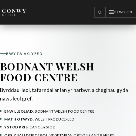
CONWY
DEWISLEN
CHWILIO
GUIDE
BWYTA AC YFED
BODNANT WELSH
FOOD CENTRE
Byrddau lleol, tafarndai ar lan yr harbwr, a cheginau gyda
naws leol gref.
ENW LLEOLIAD:
BODNANT WELSH FOOD CENTRE
MATH O FWYD:
WELSH PRODUCE-LED
YSTOD PRIS:
CANOL-YSTOD
OPSIYNAU DEIETEGOL:
VEGETARIAN OPTIONS AND BAKERY