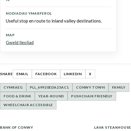
NODIADAU YMARFEROL
Useful stop en route to inland valley destinations.
MAP
Gweld lleoliad
SHARE
EMAIL
FACEBOOK
LINKEDIN
X
CYMRAEG
PLL_69920EDA25AC1
CONWY TOWN
FAMILY
FOOD & DRINK
YEAR-ROUND
PUSHCHAIR FRIENDLY
WHEELCHAIR ACCESSIBLE
LLYWIO
BANK OF CONWY
LAVA STEAKHOUSE