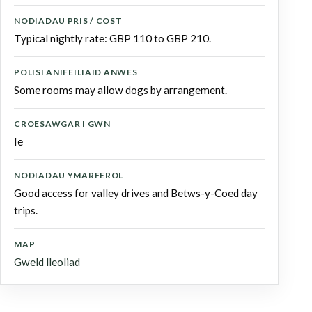
NODIADAU PRIS / COST
Typical nightly rate: GBP 110 to GBP 210.
POLISI ANIFEILIAID ANWES
Some rooms may allow dogs by arrangement.
CROESAWGAR I GWN
Ie
NODIADAU YMARFEROL
Good access for valley drives and Betws-y-Coed day
trips.
MAP
Gweld lleoliad