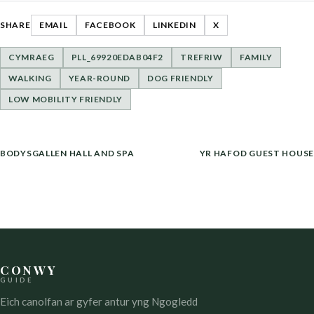
SHARE
EMAIL
FACEBOOK
LINKEDIN
X
CYMRAEG
PLL_69920EDAB04F2
TREFRIW
FAMILY
WALKING
YEAR-ROUND
DOG FRIENDLY
LOW MOBILITY FRIENDLY
LLYWIO
BODYSGALLEN HALL AND SPA
YR HAFOD GUEST HOUSE
COFNOD
CONWY
GUIDE
Eich canolfan ar gyfer antur yng Ngogledd