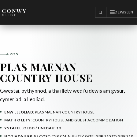
CONWY
DEWISLEN
CHWILIO
GUIDE
AROS
PLAS MAENAN
COUNTRY HOUSE
Gwestai, bythynnod, a thai llety wedi'u dewis am gysur,
cymeriad, a lleoliad.
ENW LLEOLIAD:
PLAS MAENAN COUNTRY HOUSE
MATH O LETY:
COUNTRY HOUSE AND GUEST ACCOMMODATION
YSTAFELLOEDD / UNEDAU:
10
NODIADAU PRIS / COST:
TYPICAL NIGHTLY RATE: GBP 110 TO GBP 210.