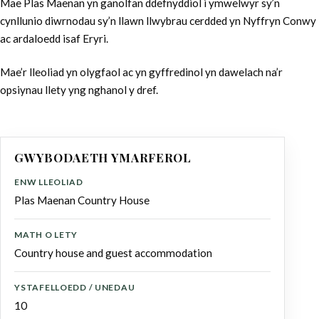
Mae Plas Maenan yn ganolfan ddefnyddiol i ymwelwyr sy’n
cynllunio diwrnodau sy’n llawn llwybrau cerdded yn Nyffryn Conwy
ac ardaloedd isaf Eryri.
Mae’r lleoliad yn olygfaol ac yn gyffredinol yn dawelach na’r
opsiynau llety yng nghanol y dref.
GWYBODAETH YMARFEROL
ENW LLEOLIAD
Plas Maenan Country House
MATH O LETY
Country house and guest accommodation
YSTAFELLOEDD / UNEDAU
10