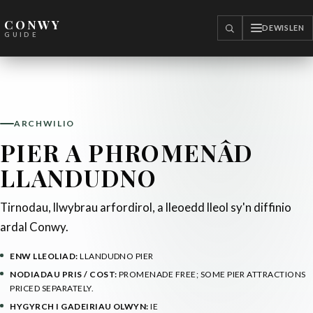
CONWY
DEWISLEN
CHWILIO
GUIDE
ARCHWILIO
PIER A PHROMENÂD
LLANDUDNO
Tirnodau, llwybrau arfordirol, a lleoedd lleol sy'n diffinio
ardal Conwy.
ENW LLEOLIAD:
LLANDUDNO PIER
NODIADAU PRIS / COST:
PROMENADE FREE; SOME PIER ATTRACTIONS
PRICED SEPARATELY.
HYGYRCH I GADEIRIAU OLWYN:
IE