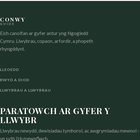
CONWY
GUIDE
Eich canolfan ar gyfer antur yng Ngogledd
Cymru. Llwybrau, copaon, arfordir, a phopeth
rhyngddynt.
LLEOEDD
BWYD A DIOD
LLWYBRAU A LLWYBRAU
PARATOWCH AR GYFER Y
LLWYBR
Llwybrau newydd, dewisiadau tymhorol, ac awgrymiadau mewnol -
yn syth i'ch mewnflwch.