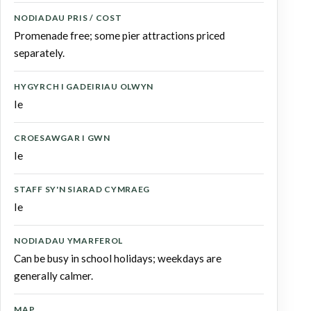
NODIADAU PRIS / COST
Promenade free; some pier attractions priced
separately.
HYGYRCH I GADEIRIAU OLWYN
Ie
CROESAWGAR I GWN
Ie
STAFF SY'N SIARAD CYMRAEG
Ie
NODIADAU YMARFEROL
Can be busy in school holidays; weekdays are
generally calmer.
MAP