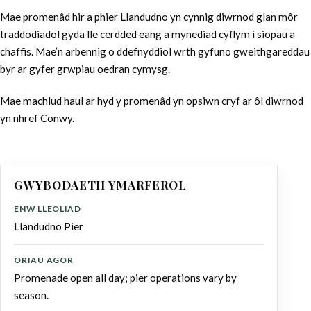
Mae promenâd hir a phier Llandudno yn cynnig diwrnod glan môr
traddodiadol gyda lle cerdded eang a mynediad cyflym i siopau a
chaffis. Mae’n arbennig o ddefnyddiol wrth gyfuno gweithgareddau
byr ar gyfer grwpiau oedran cymysg.
Mae machlud haul ar hyd y promenâd yn opsiwn cryf ar ôl diwrnod
yn nhref Conwy.
GWYBODAETH YMARFEROL
ENW LLEOLIAD
Llandudno Pier
ORIAU AGOR
Promenade open all day; pier operations vary by
season.