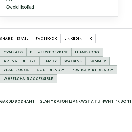
Gweld lleoliad
SHARE
EMAIL
FACEBOOK
LINKEDIN
X
CYMRAEG
PLL_69920ED87B13E
LLANDUDNO
ARTS & CULTURE
FAMILY
WALKING
SUMMER
YEAR-ROUND
DOG FRIENDLY
PUSHCHAIR FRIENDLY
WHEELCHAIR ACCESSIBLE
LLYWIO
GARDD BODNANT
GLAN YR AFON LLANRWST A TU HWNT I’R BONT
COFNOD